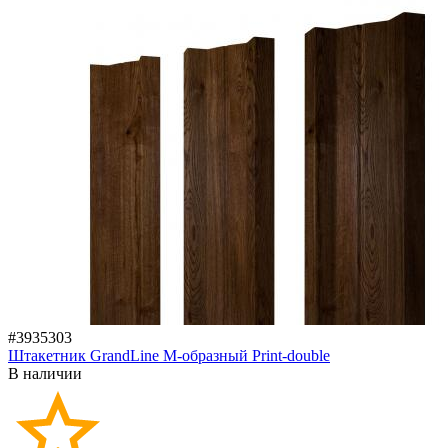
#3935303
Штакетник GrandLine M-образный Print-double
В наличии