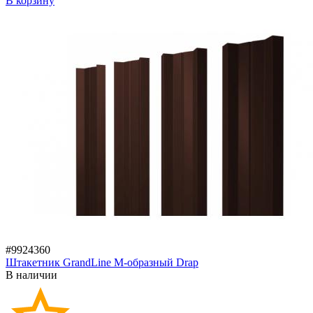
В корзину
#9924360
Штакетник GrandLine M-образный Drap
В наличии