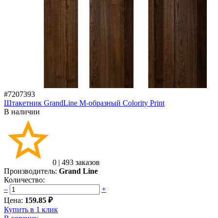
#7207393
Штакетник GrandLine M-образный Colority Print
В наличии
0
|
493 заказов
Производитель:
Grand Line
Количество:
–
+
Цена:
159.85 ₽
Купить в 1 клик