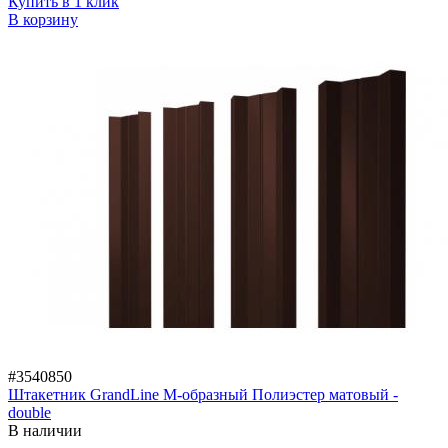
Купить в 1 клик
В корзину
#3540850
Штакетник GrandLine M-образный Полиэстер матовый -
double
В наличии