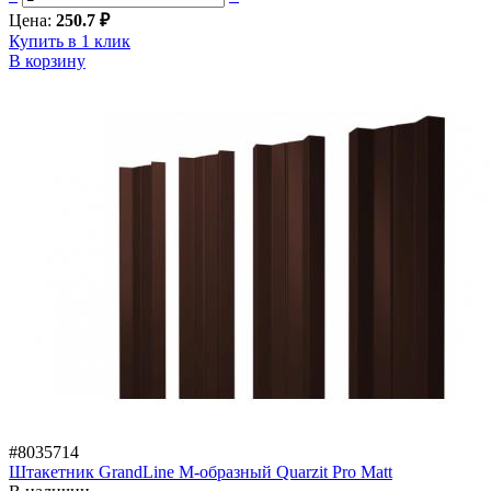
Цена:
250.7 ₽
Купить в 1 клик
В корзину
#8035714
Штакетник GrandLine M-образный Quarzit Pro Matt