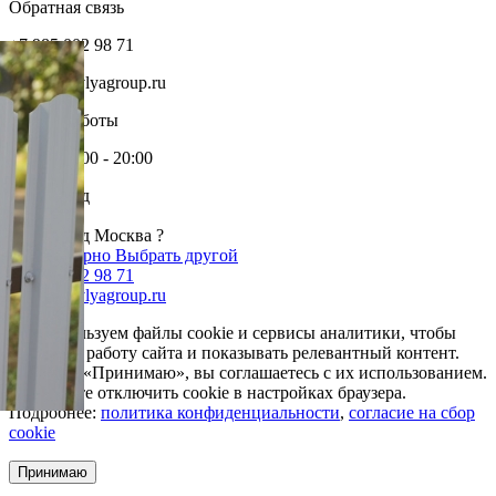
Обратная связь
+7 985 002 98 71
info@krovlyagroup.ru
Режим работы
Пн-Пт: 9:00 - 20:00
Ваш город
Москва
Ваш город Москва ?
Да, все верно
Выбрать другой
+7 985 002 98 71
info@krovlyagroup.ru
Мы используем файлы cookie и сервисы аналитики, чтобы
улучшить работу сайта и показывать релевантный контент.
Нажимая «Принимаю», вы соглашаетесь с их использованием.
Вы можете отключить cookie в настройках браузера.
Подробнее:
политика конфиденциальности
,
согласие на сбор
cookie
Принимаю