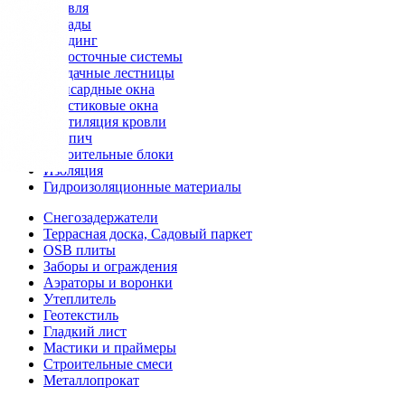
Кровля
Фасады
Сайдинг
Водосточные системы
Чердачные лестницы
Мансардные окна
Пластиковые окна
Вентиляция кровли
Кирпич
Строительные блоки
Изоляция
Гидроизоляционные материалы
Снегозадержатели
Террасная доска, Садовый паркет
OSB плиты
Заборы и ограждения
Аэраторы и воронки
Утеплитель
Геотекстиль
Гладкий лист
Мастики и праймеры
Строительные смеси
Металлопрокат