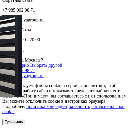
Обратная связь
+7 985 002 98 71
info@krovlyagroup.ru
Режим работы
Пн-Пт: 9:00 - 20:00
Ваш город
Москва
Ваш город Москва ?
Да, все верно
Выбрать другой
+7 985 002 98 71
info@krovlyagroup.ru
Мы используем файлы cookie и сервисы аналитики, чтобы
улучшить работу сайта и показывать релевантный контент.
Нажимая «Принимаю», вы соглашаетесь с их использованием.
Вы можете отключить cookie в настройках браузера.
Подробнее:
политика конфиденциальности
,
согласие на сбор
cookie
Принимаю