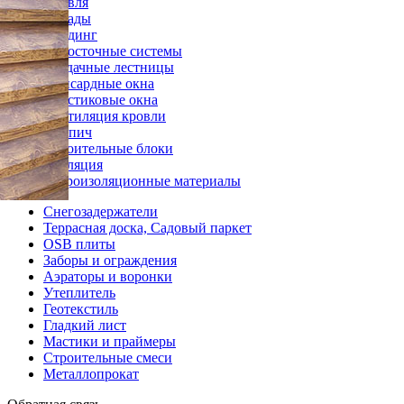
Кровля
Фасады
Сайдинг
Водосточные системы
Чердачные лестницы
Мансардные окна
Пластиковые окна
Вентиляция кровли
Кирпич
Строительные блоки
Изоляция
Гидроизоляционные материалы
Снегозадержатели
Террасная доска, Садовый паркет
OSB плиты
Заборы и ограждения
Аэраторы и воронки
Утеплитель
Геотекстиль
Гладкий лист
Мастики и праймеры
Строительные смеси
Металлопрокат