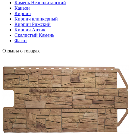
Камень Неаполитанский
Каньон
Кирпич
Кирпич клинкерный
Кирпич Рижский
Кирпич Антик
Скалистый Камень
Фагот
Отзывы о товарах