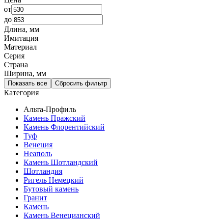
от
до
Длина, мм
Имитация
Материал
Серия
Страна
Ширина, мм
Показать все
Сбросить фильтр
Категория
Альта-Профиль
Камень Пражский
Камень Флорентийский
Туф
Венеция
Неаполь
Камень Шотландский
Шотландия
Ригель Немецкий
Бутовый камень
Гранит
Камень
Камень Венецианский