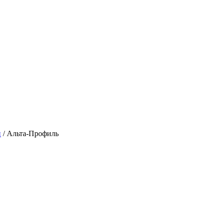
и
/
Альта-Профиль