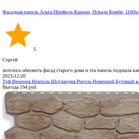
Фасадная панель Альта-Профиль Каньон, Невада Комби, 1160
5
Сергей
хотелось обновить фасад старого дома и эта панель подошла к
2023-12-20
Туф
Венеция
Неаполь
Шотландия
Ригель Немецкий
Бутовый к
Выгода
194 руб.