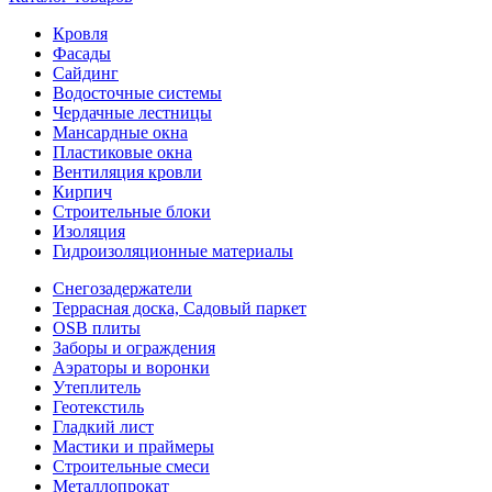
Кровля
Фасады
Сайдинг
Водосточные системы
Чердачные лестницы
Мансардные окна
Пластиковые окна
Вентиляция кровли
Кирпич
Строительные блоки
Изоляция
Гидроизоляционные материалы
Снегозадержатели
Террасная доска, Садовый паркет
OSB плиты
Заборы и ограждения
Аэраторы и воронки
Утеплитель
Геотекстиль
Гладкий лист
Мастики и праймеры
Строительные смеси
Металлопрокат