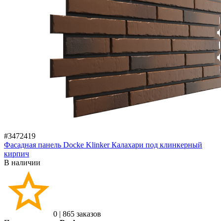
#3472419
Фасадная панель Docke Klinker Калахари под клинкерный
кирпич
В наличии
0
|
865 заказов