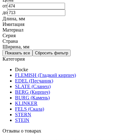
от
до
Длина, мм
Имитация
Материал
Серия
Страна
Ширина, мм
Показать все
Сбросить фильтр
Категория
Docke
FLEMISH (Гладкий кирпич)
EDEL (Песчаник)
SLATE (Сланец)
BERG (Кирпич)
BURG (Камень)
KLINKER
FELS (Скала)
STERN
STEIN
Отзывы о товарах