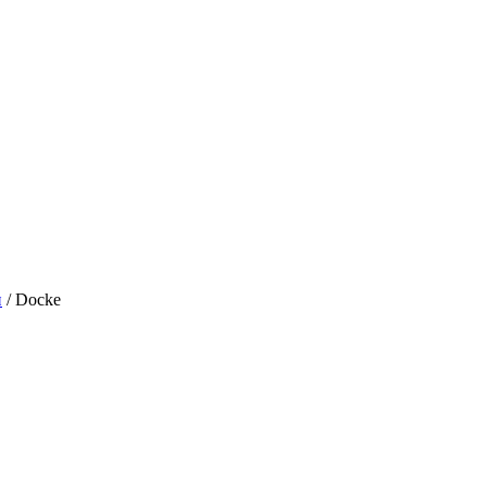
и
/
Docke