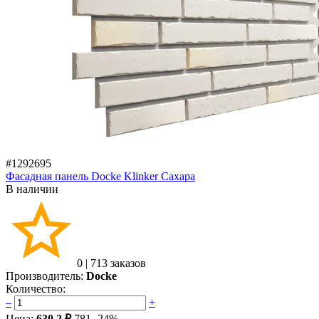
#1292695
Фасадная панель Docke Klinker Сахара
В наличии
0
|
713 заказов
Производитель:
Docke
Количество:
–
+
Цена:
630.2 ₽
781
-24%