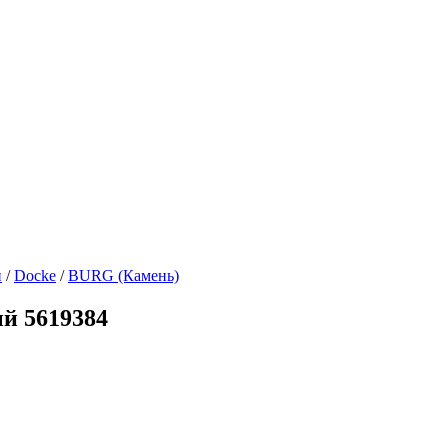
и
/
Docke
/
BURG (Камень)
й 5619384