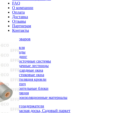
FAQ
О компании
Оплата
Доставка
Отзывы
Партнерам
Контакты
Каталог товаров
Кровля
Фасады
Сайдинг
Водосточные системы
Чердачные лестницы
Мансардные окна
Пластиковые окна
Вентиляция кровли
Кирпич
Строительные блоки
Изоляция
Гидроизоляционные материалы
Снегозадержатели
Террасная доска, Садовый паркет