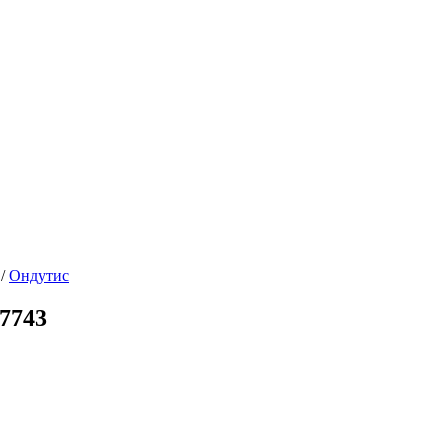
/
Ондутис
7743