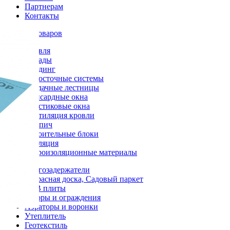
Партнерам
Контакты
Каталог товаров
Кровля
Фасады
Сайдинг
Водосточные системы
Чердачные лестницы
Мансардные окна
Пластиковые окна
Вентиляция кровли
Кирпич
Строительные блоки
Изоляция
Гидроизоляционные материалы
Снегозадержатели
Террасная доска, Садовый паркет
OSB плиты
Заборы и ограждения
Аэраторы и воронки
Утеплитель
Геотекстиль