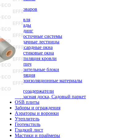
Каталог товаров
Кровля
Фасады
Сайдинг
Водосточные системы
Чердачные лестницы
Мансардные окна
Пластиковые окна
Вентиляция кровли
Кирпич
Строительные блоки
Изоляция
Гидроизоляционные материалы
Снегозадержатели
Террасная доска, Садовый паркет
OSB плиты
Заборы и ограждения
Аэраторы и воронки
Утеплитель
Геотекстиль
Гладкий лист
Мастики и праймеры