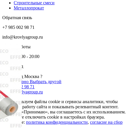
Строительные смеси
Металлопрокат
Обратная связь
+7 985 002 98 71
info@krovlyagroup.ru
Режим работы
Пн-Пт: 9:00 - 20:00
Ваш город
Москва
Ваш город Москва ?
Да, все верно
Выбрать другой
+7 985 002 98 71
info@krovlyagroup.ru
Мы используем файлы cookie и сервисы аналитики, чтобы
улучшить работу сайта и показывать релевантный контент.
Нажимая «Принимаю», вы соглашаетесь с их использованием.
Вы можете отключить cookie в настройках браузера.
Подробнее:
политика конфиденциальности
,
согласие на сбор
cookie