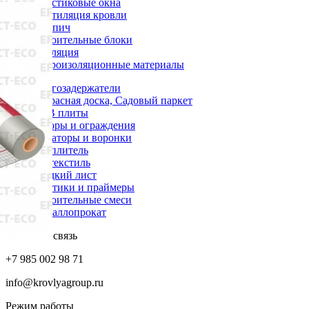
Пластиковые окна
Вентиляция кровли
Кирпич
Строительные блоки
Изоляция
Гидроизоляционные материалы
Снегозадержатели
Террасная доска, Садовый паркет
OSB плиты
Заборы и ограждения
Аэраторы и воронки
Утеплитель
Геотекстиль
Гладкий лист
Мастики и праймеры
Строительные смеси
Металлопрокат
Обратная связь
+7 985 002 98 71
info@krovlyagroup.ru
Режим работы