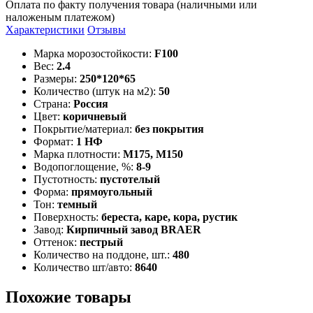
Оплата по факту получения товара (наличными или
наложеным платежом)
Характеристики
Отзывы
Марка морозостойкости:
F100
Вес:
2.4
Размеры:
250*120*65
Количество (штук на м2):
50
Страна:
Россия
Цвет:
коричневый
Покрытие/материал:
без покрытия
Формат:
1 НФ
Марка плотности:
М175, М150
Водопоглощение, %:
8-9
Пустотность:
пустотелый
Форма:
прямоугольный
Тон:
темный
Поверхность:
береста, каре, кора, рустик
Завод:
Кирпичный завод BRAER
Оттенок:
пестрый
Количество на поддоне, шт.:
480
Количество шт/авто:
8640
Похожие товары