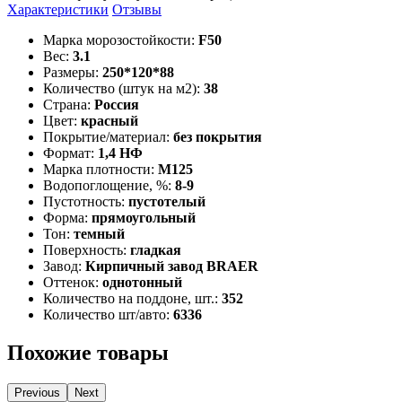
Характеристики
Отзывы
Марка морозостойкости:
F50
Вес:
3.1
Размеры:
250*120*88
Количество (штук на м2):
38
Страна:
Россия
Цвет:
красный
Покрытие/материал:
без покрытия
Формат:
1,4 НФ
Марка плотности:
М125
Водопоглощение, %:
8-9
Пустотность:
пустотелый
Форма:
прямоугольный
Тон:
темный
Поверхность:
гладкая
Завод:
Кирпичный завод BRAER
Оттенок:
однотонный
Количество на поддоне, шт.:
352
Количество шт/авто:
6336
Похожие товары
Previous
Next