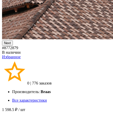
Next
#8772879
В наличии
Избранное
0
|
776 заказов
Производитель:
Braas
Все характеристики
1 598.5 ₽
/ шт