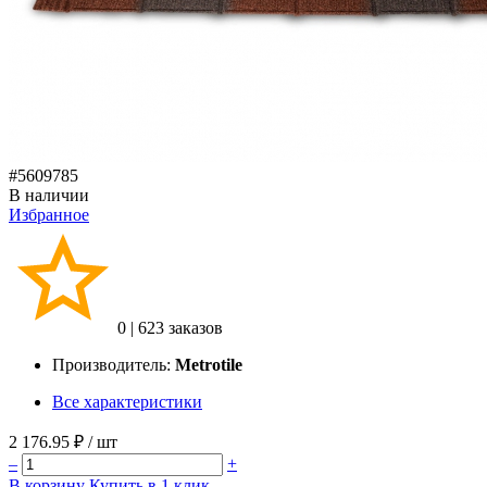
#5609785
В наличии
Избранное
0
|
623 заказов
Производитель:
Metrotile
Все характеристики
2 176.95 ₽
/ шт
–
+
В корзину
Купить в 1 клик