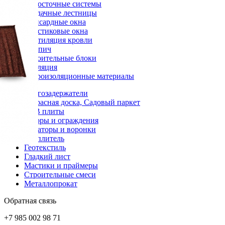
Водосточные системы
Чердачные лестницы
Мансардные окна
Пластиковые окна
Вентиляция кровли
Кирпич
Строительные блоки
Изоляция
Гидроизоляционные материалы
Снегозадержатели
Террасная доска, Садовый паркет
OSB плиты
Заборы и ограждения
Аэраторы и воронки
Утеплитель
Геотекстиль
Гладкий лист
Мастики и праймеры
Строительные смеси
Металлопрокат
Обратная связь
+7 985 002 98 71