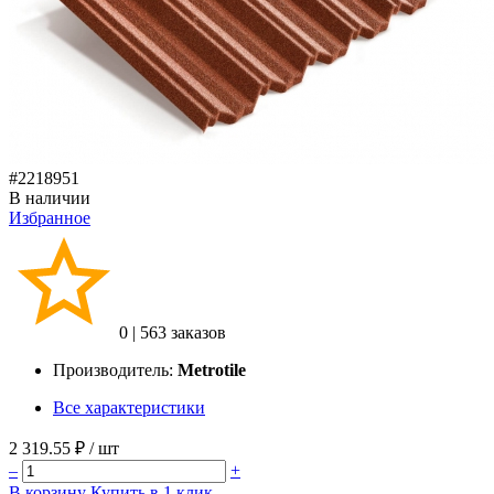
#2218951
В наличии
Избранное
0
|
563 заказов
Производитель:
Metrotile
Все характеристики
2 319.55 ₽
/ шт
–
+
В корзину
Купить в 1 клик