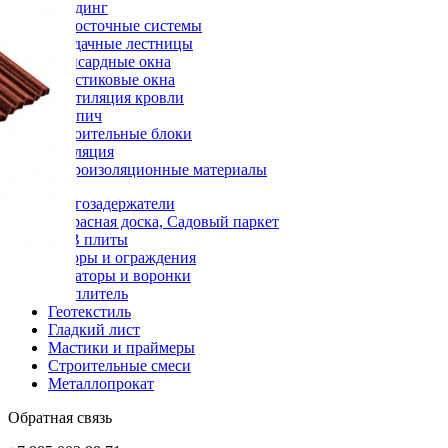
Сайдинг
Водосточные системы
Чердачные лестницы
Мансардные окна
Пластиковые окна
Вентиляция кровли
Кирпич
Строительные блоки
Изоляция
Гидроизоляционные материалы
Снегозадержатели
Террасная доска, Садовый паркет
OSB плиты
Заборы и ограждения
Аэраторы и воронки
Утеплитель
Геотекстиль
Гладкий лист
Мастики и праймеры
Строительные смеси
Металлопрокат
Обратная связь