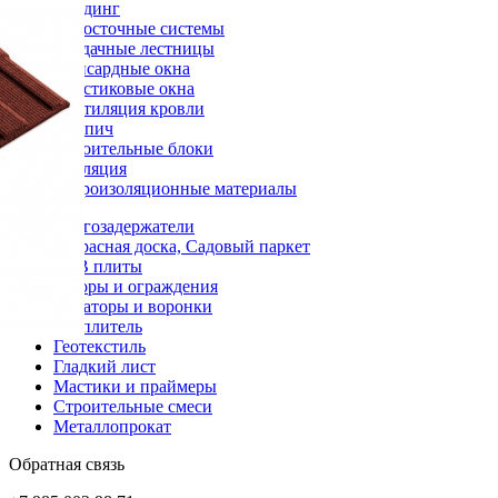
Сайдинг
Водосточные системы
Чердачные лестницы
Мансардные окна
Пластиковые окна
Вентиляция кровли
Кирпич
Строительные блоки
Изоляция
Гидроизоляционные материалы
Снегозадержатели
Террасная доска, Садовый паркет
OSB плиты
Заборы и ограждения
Аэраторы и воронки
Утеплитель
Геотекстиль
Гладкий лист
Мастики и праймеры
Строительные смеси
Металлопрокат
Обратная связь