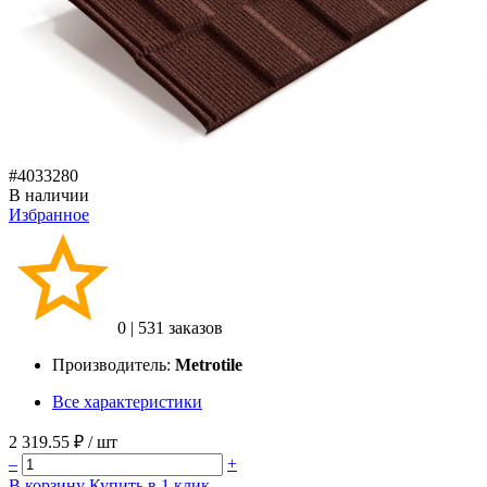
#4033280
В наличии
Избранное
0
|
531 заказов
Производитель:
Metrotile
Все характеристики
2 319.55 ₽
/ шт
–
+
В корзину
Купить в 1 клик