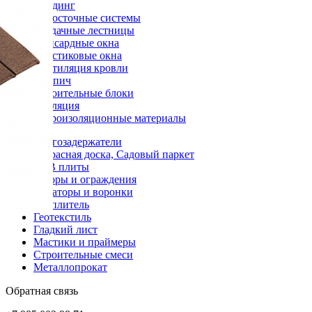
Сайдинг
Водосточные системы
Чердачные лестницы
Мансардные окна
Пластиковые окна
Вентиляция кровли
Кирпич
Строительные блоки
Изоляция
Гидроизоляционные материалы
Снегозадержатели
Террасная доска, Садовый паркет
OSB плиты
Заборы и ограждения
Аэраторы и воронки
Утеплитель
Геотекстиль
Гладкий лист
Мастики и праймеры
Строительные смеси
Металлопрокат
Обратная связь