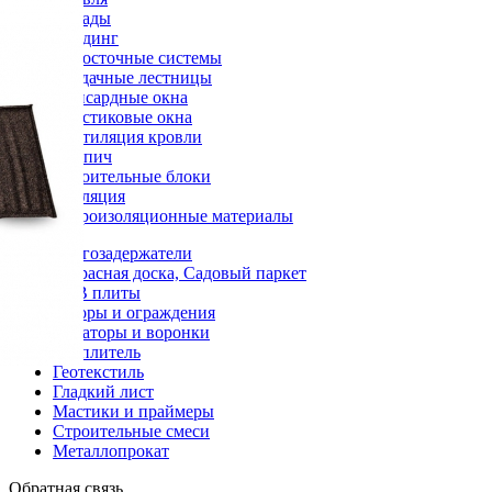
Фасады
Сайдинг
Водосточные системы
Чердачные лестницы
Мансардные окна
Пластиковые окна
Вентиляция кровли
Кирпич
Строительные блоки
Изоляция
Гидроизоляционные материалы
Снегозадержатели
Террасная доска, Садовый паркет
OSB плиты
Заборы и ограждения
Аэраторы и воронки
Утеплитель
Геотекстиль
Гладкий лист
Мастики и праймеры
Строительные смеси
Металлопрокат
Обратная связь