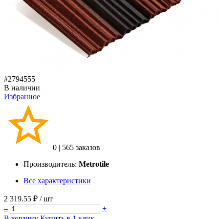
#2794555
В наличии
Избранное
0
|
565 заказов
Производитель:
Metrotile
Все характеристики
2 319.55 ₽
/ шт
–
+
В корзину
Купить в 1 клик