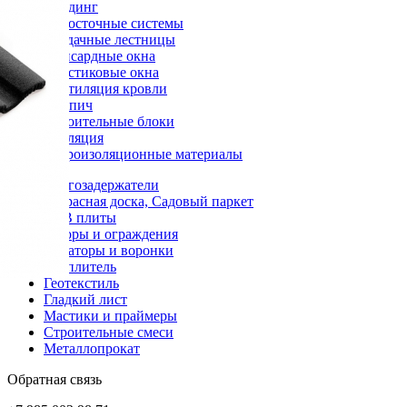
Сайдинг
Водосточные системы
Чердачные лестницы
Мансардные окна
Пластиковые окна
Вентиляция кровли
Кирпич
Строительные блоки
Изоляция
Гидроизоляционные материалы
Снегозадержатели
Террасная доска, Садовый паркет
OSB плиты
Заборы и ограждения
Аэраторы и воронки
Утеплитель
Геотекстиль
Гладкий лист
Мастики и праймеры
Строительные смеси
Металлопрокат
Обратная связь