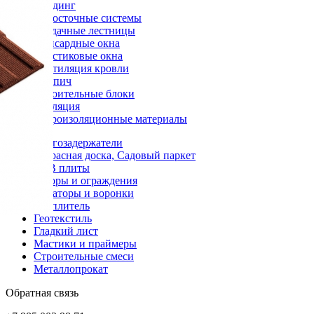
Сайдинг
Водосточные системы
Чердачные лестницы
Мансардные окна
Пластиковые окна
Вентиляция кровли
Кирпич
Строительные блоки
Изоляция
Гидроизоляционные материалы
Снегозадержатели
Террасная доска, Садовый паркет
OSB плиты
Заборы и ограждения
Аэраторы и воронки
Утеплитель
Геотекстиль
Гладкий лист
Мастики и праймеры
Строительные смеси
Металлопрокат
Обратная связь