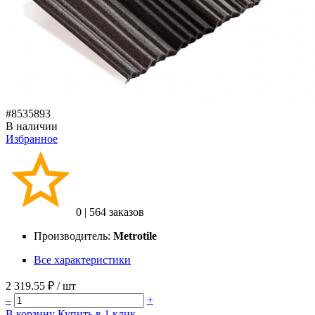
#8535893
В наличии
Избранное
0
|
564 заказов
Производитель:
Metrotile
Все характеристики
2 319.55 ₽
/ шт
–
+
В корзину
Купить в 1 клик