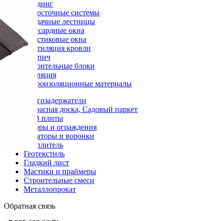
Сайдинг
Водосточные системы
Чердачные лестницы
Мансардные окна
Пластиковые окна
Вентиляция кровли
Кирпич
Строительные блоки
Изоляция
Гидроизоляционные материалы
Снегозадержатели
Террасная доска, Садовый паркет
OSB плиты
Заборы и ограждения
Аэраторы и воронки
Утеплитель
Геотекстиль
Гладкий лист
Мастики и праймеры
Строительные смеси
Металлопрокат
Обратная связь