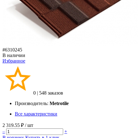
#6310245
В наличии
Избранное
0
|
548 заказов
Производитель:
Metrotile
Все характеристики
2 319.55 ₽
/ шт
–
+
В корзину
Купить в 1 клик