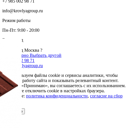
+7 985 002 98 71
info@krovlyagroup.ru
Режим работы
Пн-Пт: 9:00 - 20:00
Ваш город
Москва
Ваш город Москва ?
Да, все верно
Выбрать другой
+7 985 002 98 71
info@krovlyagroup.ru
Мы используем файлы cookie и сервисы аналитики, чтобы
улучшить работу сайта и показывать релевантный контент.
Нажимая «Принимаю», вы соглашаетесь с их использованием.
Вы можете отключить cookie в настройках браузера.
Подробнее:
политика конфиденциальности
,
согласие на сбор
cookie
Принимаю