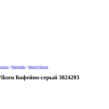
епица
/
Metrotile
/
MetroViksen
Viksen Кофейно-серый 3824203