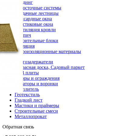
Сайдинг
Водосточные системы
Чердачные лестницы
Мансардные окна
Пластиковые окна
Вентиляция кровли
Кирпич
Строительные блоки
Изоляция
Гидроизоляционные материалы
Снегозадержатели
Террасная доска, Садовый паркет
OSB плиты
Заборы и ограждения
Аэраторы и воронки
Утеплитель
Геотекстиль
Гладкий лист
Мастики и праймеры
Строительные смеси
Металлопрокат
Обратная связь