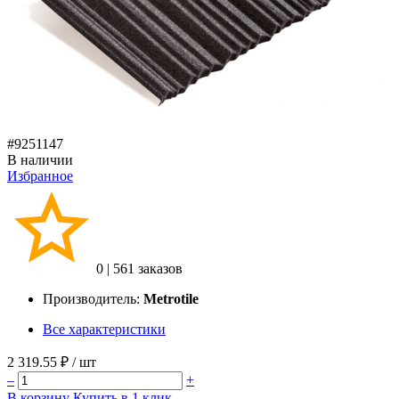
#9251147
В наличии
Избранное
0
|
561 заказов
Производитель:
Metrotile
Все характеристики
2 319.55 ₽
/ шт
–
+
В корзину
Купить в 1 клик