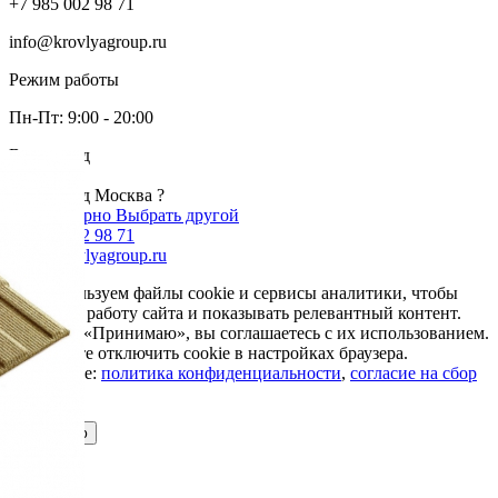
+7 985 002 98 71
info@krovlyagroup.ru
Режим работы
Пн-Пт: 9:00 - 20:00
Ваш город
Москва
Ваш город Москва ?
Да, все верно
Выбрать другой
+7 985 002 98 71
info@krovlyagroup.ru
Мы используем файлы cookie и сервисы аналитики, чтобы
улучшить работу сайта и показывать релевантный контент.
Нажимая «Принимаю», вы соглашаетесь с их использованием.
Вы можете отключить cookie в настройках браузера.
Подробнее:
политика конфиденциальности
,
согласие на сбор
cookie
Принимаю