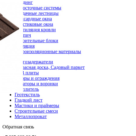
Сайдинг
Водосточные системы
Чердачные лестницы
Мансардные окна
Пластиковые окна
Вентиляция кровли
Кирпич
Строительные блоки
Изоляция
Гидроизоляционные материалы
Снегозадержатели
Террасная доска, Садовый паркет
OSB плиты
Заборы и ограждения
Аэраторы и воронки
Утеплитель
Геотекстиль
Гладкий лист
Мастики и праймеры
Строительные смеси
Металлопрокат
Обратная связь