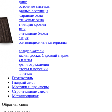
Сайдинг
Водосточные системы
Чердачные лестницы
Мансардные окна
Пластиковые окна
Вентиляция кровли
Кирпич
Строительные блоки
Изоляция
Гидроизоляционные материалы
Снегозадержатели
Террасная доска, Садовый паркет
OSB плиты
Заборы и ограждения
Аэраторы и воронки
Утеплитель
Геотекстиль
Гладкий лист
Мастики и праймеры
Строительные смеси
Металлопрокат
Обратная связь