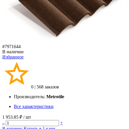
#7971644
В наличии
Избранное
0
|
568 заказов
Производитель:
Metrotile
Все характеристики
1 953.85 ₽
/ шт
–
+
В корзину
Купить в 1 клик