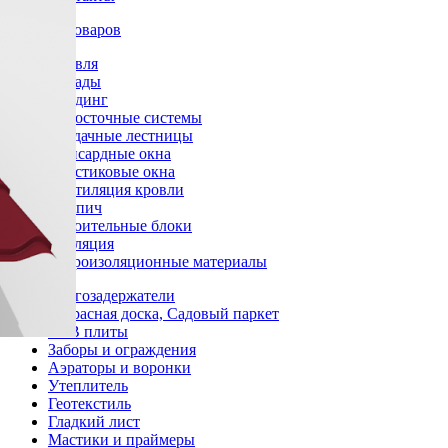
Каталог товаров
Кровля
Фасады
Сайдинг
Водосточные системы
Чердачные лестницы
Мансардные окна
Пластиковые окна
Вентиляция кровли
Кирпич
Строительные блоки
Изоляция
Гидроизоляционные материалы
Снегозадержатели
Террасная доска, Садовый паркет
OSB плиты
Заборы и ограждения
Аэраторы и воронки
Утеплитель
Геотекстиль
Гладкий лист
Мастики и праймеры