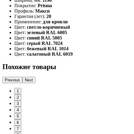
Ширина, мм:
1190
Покрытие:
Prisma
Профиль:
Макси
Гарантия (лет):
20
Применение:
для кровли
Цвет:
светло-коричневый
Цвет:
зеленый RAL 6005
Цвет:
синий RAL 5005
Цвет:
серый RAL 7024
Цвет:
бежевый RAL 1014
Цвет:
салатовый RAL 6019
Похожие товары
Previous
Next
1
2
3
4
5
6
7