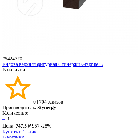
#5424770
Ендова верхняя фигурная Стинержи Graphite45
В наличии
0
|
704 заказов
Производитель:
Stynergy
Количество:
–
+
Цена:
747.5 ₽
957
-28%
Купить в 1 клик
В корзину