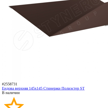
#2558731
Ендова верхняя 145х145 Стинержи Полиэстер ST
В наличии