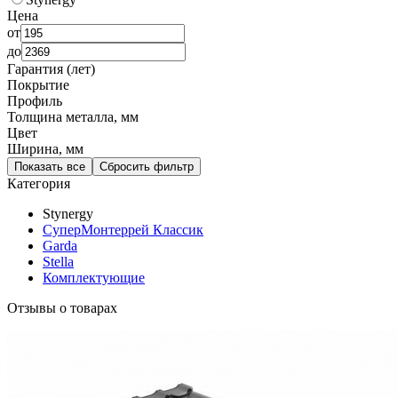
Цена
от
до
Гарантия (лет)
Покрытие
Профиль
Толщина металла, мм
Цвет
Ширина, мм
Показать все
Сбросить фильтр
Категория
Stynergy
СуперМонтеррей Классик
Garda
Stella
Комплектующие
Отзывы о товарах