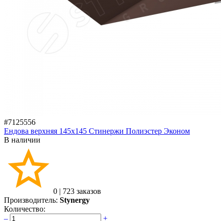
#7125556
Ендова верхняя 145х145 Стинержи Полиэстер Эконом
В наличии
0
|
723 заказов
Производитель:
Stynergy
Количество:
–
+