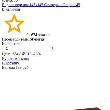
#7846770
Ендова верхняя 145х145 Стинержи Graphite45
В наличии
0
|
674 заказов
Производитель:
Stynergy
Количество:
–
+
Цена:
634.8 ₽
813
-28%
Купить в 1 клик
В корзину
Выгода
139 руб.