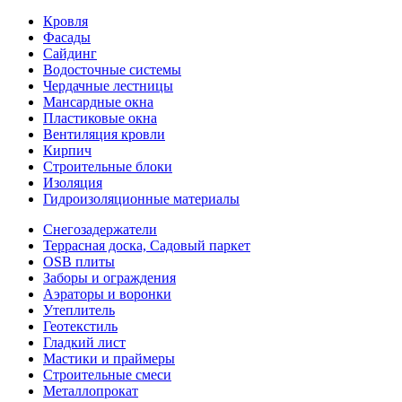
Кровля
Фасады
Сайдинг
Водосточные системы
Чердачные лестницы
Мансардные окна
Пластиковые окна
Вентиляция кровли
Кирпич
Строительные блоки
Изоляция
Гидроизоляционные материалы
Снегозадержатели
Террасная доска, Садовый паркет
OSB плиты
Заборы и ограждения
Аэраторы и воронки
Утеплитель
Геотекстиль
Гладкий лист
Мастики и праймеры
Строительные смеси
Металлопрокат