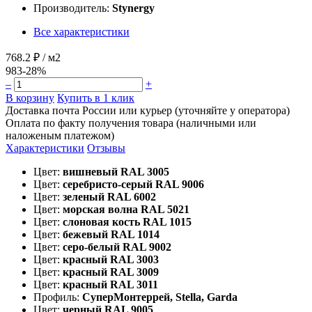
Производитель:
Stynergy
Все характеристики
768.2 ₽
/ м2
983
-28%
–
+
В корзину
Купить в 1 клик
Доставка почта России или курьер (уточняйте у оператора)
Оплата по факту получения товара (наличными или
наложеным платежом)
Характеристики
Отзывы
Цвет:
вишневый RAL 3005
Цвет:
серебристо-серый RAL 9006
Цвет:
зеленый RAL 6002
Цвет:
морская волна RAL 5021
Цвет:
слоновая кость RAL 1015
Цвет:
бежевый RAL 1014
Цвет:
серо-белый RAL 9002
Цвет:
красный RAL 3003
Цвет:
красный RAL 3009
Цвет:
красный RAL 3011
Профиль:
СуперМонтеррей, Stella, Garda
Цвет:
черный RAL 9005