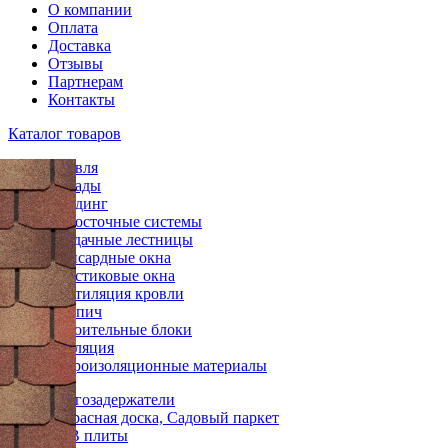
О компании
Оплата
Доставка
Отзывы
Партнерам
Контакты
Каталог товаров
Кровля
Фасады
Сайдинг
Водосточные системы
Чердачные лестницы
Мансардные окна
Пластиковые окна
Вентиляция кровли
Кирпич
Строительные блоки
Изоляция
Гидроизоляционные материалы
Снегозадержатели
Террасная доска, Садовый паркет
OSB плиты