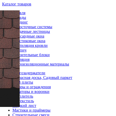
Каталог товаров
Кровля
Фасады
Сайдинг
Водосточные системы
Чердачные лестницы
Мансардные окна
Пластиковые окна
Вентиляция кровли
Кирпич
Строительные блоки
Изоляция
Гидроизоляционные материалы
Снегозадержатели
Террасная доска, Садовый паркет
OSB плиты
Заборы и ограждения
Аэраторы и воронки
Утеплитель
Геотекстиль
Гладкий лист
Мастики и праймеры
Строительные смеси