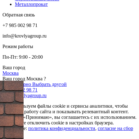
Металлопрокат
Обратная связь
+7 985 002 98 71
info@krovlyagroup.ru
Режим работы
Пн-Пт: 9:00 - 20:00
Ваш город
Москва
Ваш город Москва ?
Да, все верно
Выбрать другой
+7 985 002 98 71
info@krovlyagroup.ru
Мы используем файлы cookie и сервисы аналитики, чтобы
улучшить работу сайта и показывать релевантный контент.
Нажимая «Принимаю», вы соглашаетесь с их использованием.
Вы можете отключить cookie в настройках браузера.
Подробнее:
политика конфиденциальности
,
согласие на сбор
cookie