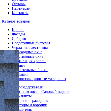
Отзывы
Партнерам
Контакты
Каталог товаров
Кровля
Фасады
Сайдинг
Водосточные системы
Чердачные лестницы
Мансардные окна
Пластиковые окна
Вентиляция кровли
Кирпич
Строительные блоки
Изоляция
Гидроизоляционные материалы
Снегозадержатели
Террасная доска, Садовый паркет
OSB плиты
Заборы и ограждения
Аэраторы и воронки
Утеплитель