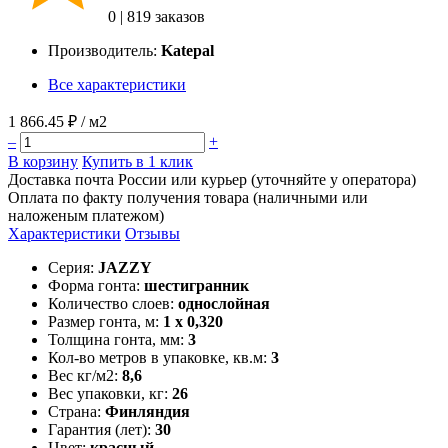
0
|
819 заказов
Производитель:
Katepal
Все характеристики
1 866.45 ₽
/ м2
–
+
В корзину
Купить в 1 клик
Доставка почта России или курьер (уточняйте у оператора)
Оплата по факту получения товара (наличными или
наложеным платежом)
Характеристики
Отзывы
Серия:
JAZZY
Форма гонта:
шестигранник
Количество слоев:
однослойная
Размер гонта, м:
1 x 0,320
Толщина гонта, мм:
3
Кол-во метров в упаковке, кв.м:
3
Вес кг/м2:
8,6
Вес упаковки, кг:
26
Страна:
Финляндия
Гарантия (лет):
30
Цвет:
красный