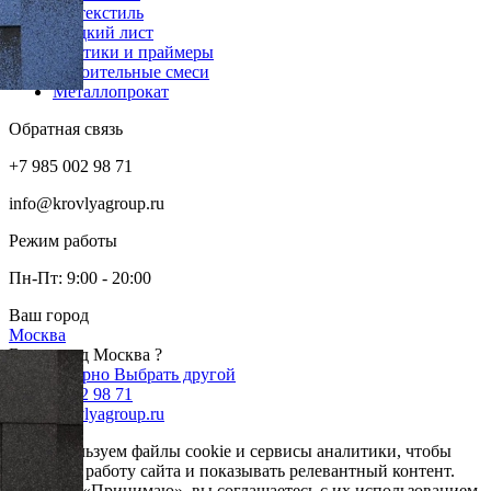
Геотекстиль
Гладкий лист
Мастики и праймеры
Строительные смеси
Металлопрокат
Обратная связь
+7 985 002 98 71
info@krovlyagroup.ru
Режим работы
Пн-Пт: 9:00 - 20:00
Ваш город
Москва
Ваш город Москва ?
Да, все верно
Выбрать другой
+7 985 002 98 71
info@krovlyagroup.ru
Мы используем файлы cookie и сервисы аналитики, чтобы
улучшить работу сайта и показывать релевантный контент.
Нажимая «Принимаю», вы соглашаетесь с их использованием.