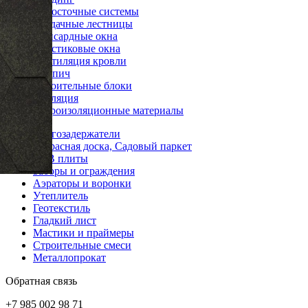
Водосточные системы
Чердачные лестницы
Мансардные окна
Пластиковые окна
Вентиляция кровли
Кирпич
Строительные блоки
Изоляция
Гидроизоляционные материалы
Снегозадержатели
Террасная доска, Садовый паркет
OSB плиты
Заборы и ограждения
Аэраторы и воронки
Утеплитель
Геотекстиль
Гладкий лист
Мастики и праймеры
Строительные смеси
Металлопрокат
Обратная связь
+7 985 002 98 71