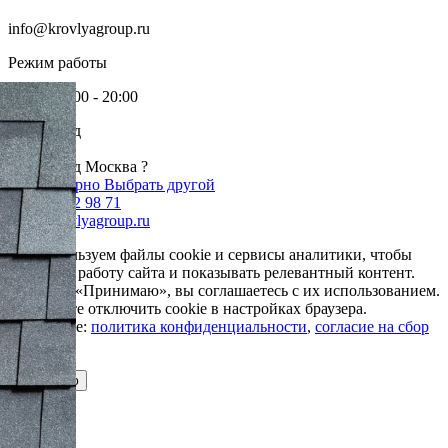
info@krovlyagroup.ru
Режим работы
Пн-Пт: 9:00 - 20:00
Ваш город
Москва
Ваш город Москва ?
Да, все верно
Выбрать другой
+7 985 002 98 71
info@krovlyagroup.ru
Мы используем файлы cookie и сервисы аналитики, чтобы
улучшить работу сайта и показывать релевантный контент.
Нажимая «Принимаю», вы соглашаетесь с их использованием.
Вы можете отключить cookie в настройках браузера.
Подробнее:
политика конфиденциальности
,
согласие на сбор
cookie
Принимаю