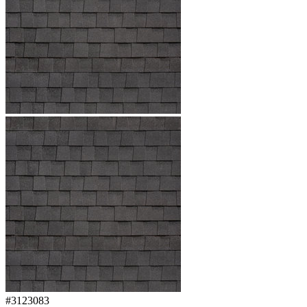
#3123083