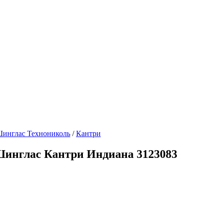
инглас Технониколь
/
Кантри
Шинглас Кантри Индиана 3123083