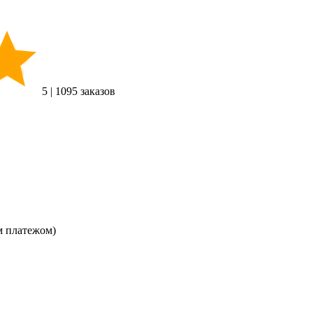
5
|
1095 заказов
м платежом)