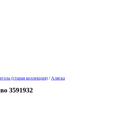
егола (старая коллекция)
/
Аляска
во 3591932