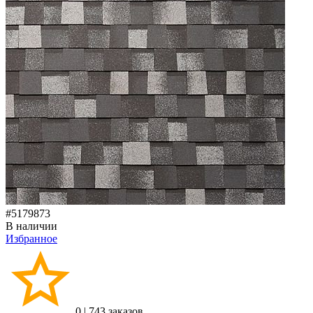
#5179873
В наличии
Избранное
0
|
743 заказов