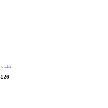
nd Line
4126