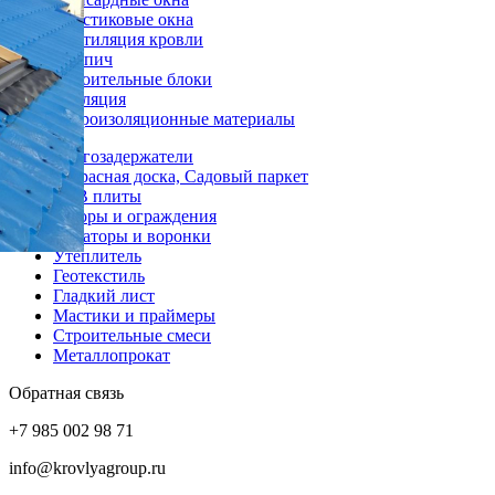
Пластиковые окна
Вентиляция кровли
Кирпич
Строительные блоки
Изоляция
Гидроизоляционные материалы
Снегозадержатели
Террасная доска, Садовый паркет
OSB плиты
Заборы и ограждения
Аэраторы и воронки
Утеплитель
Геотекстиль
Гладкий лист
Мастики и праймеры
Строительные смеси
Металлопрокат
Обратная связь
+7 985 002 98 71
info@krovlyagroup.ru