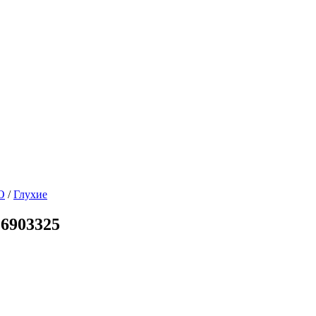
O
/
Глухие
6903325