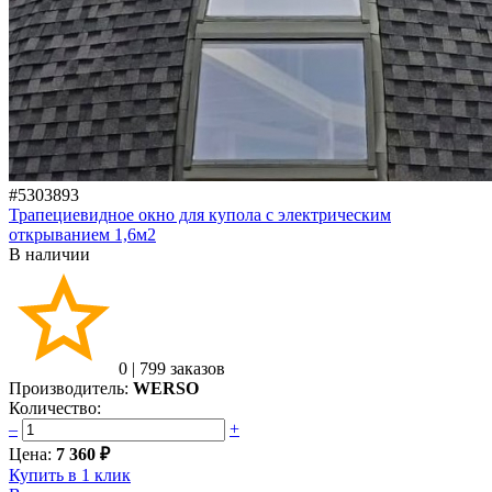
#5303893
Трапециевидное окно для купола с электрическим
открыванием 1,6м2
В наличии
0
|
799 заказов
Производитель:
WERSO
Количество:
–
+
Цена:
7 360 ₽
Купить в 1 клик