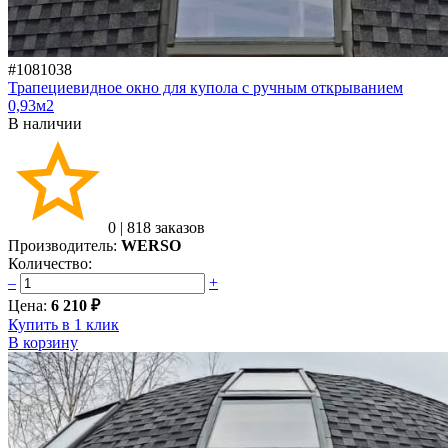
#1081038
Трапециевидное окно для купола с ручным открыванием
0,93м2
В наличии
0
|
818 заказов
Производитель:
WERSO
Количество:
–
+
Цена:
6 210 ₽
Купить в 1 клик
В корзину