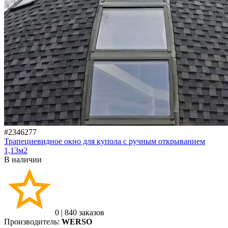
#2346277
Трапециевидное окно для купола с ручным открыванием
1,13м2
В наличии
0
|
840 заказов
Производитель:
WERSO