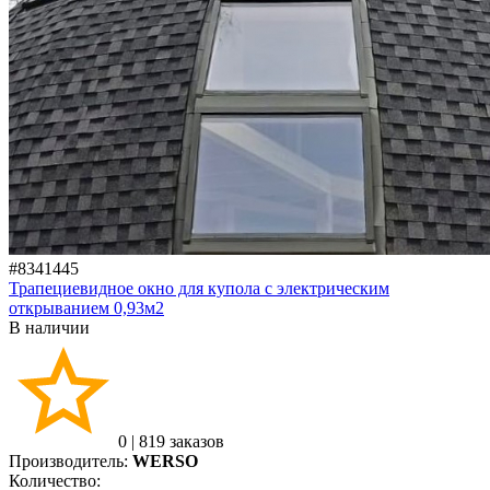
#8341445
Трапециевидное окно для купола с электрическим
открыванием 0,93м2
В наличии
0
|
819 заказов
Производитель:
WERSO
Количество: