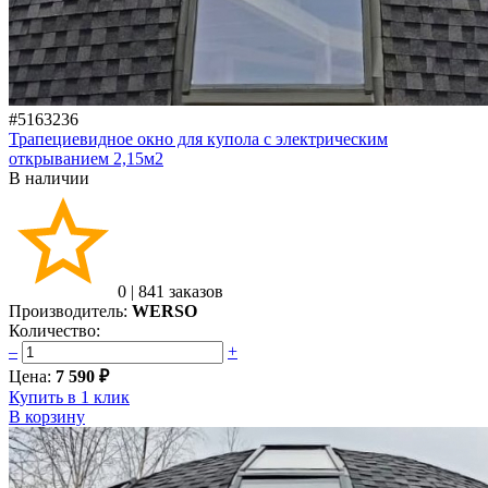
#5163236
Трапециевидное окно для купола с электрическим
открыванием 2,15м2
В наличии
0
|
841 заказов
Производитель:
WERSO
Количество:
–
+
Цена:
7 590 ₽
Купить в 1 клик
В корзину