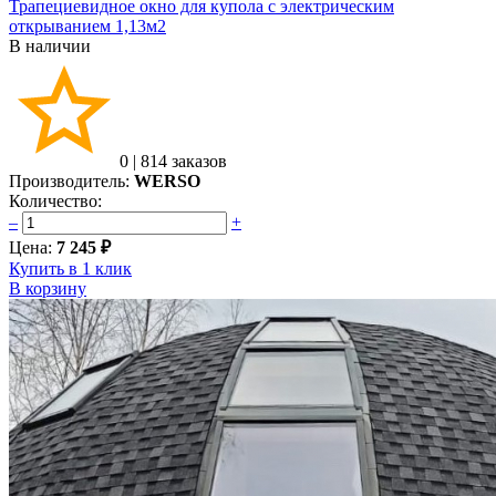
Трапециевидное окно для купола с электрическим
открыванием 1,13м2
В наличии
0
|
814 заказов
Производитель:
WERSO
Количество:
–
+
Цена:
7 245 ₽
Купить в 1 клик
В корзину