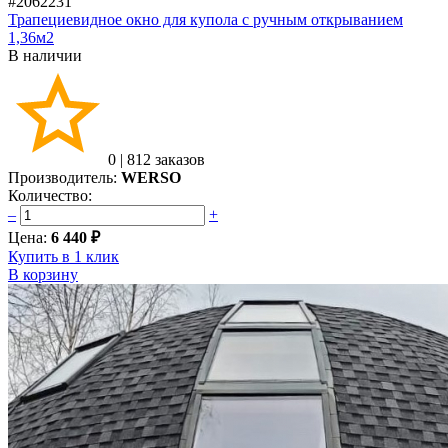
#2062231
Трапециевидное окно для купола с ручным открыванием
1,36м2
В наличии
0
|
812 заказов
Производитель:
WERSO
Количество:
–
+
Цена:
6 440 ₽
Купить в 1 клик
В корзину