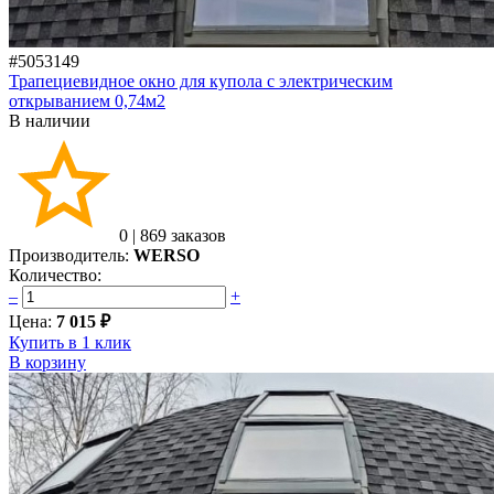
#5053149
Трапециевидное окно для купола с электрическим
открыванием 0,74м2
В наличии
0
|
869 заказов
Производитель:
WERSO
Количество:
–
+
Цена:
7 015 ₽
Купить в 1 клик
В корзину