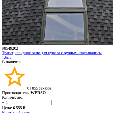
#8549202
Трапециевидное окно для купола с ручным открыванием
1,6м2
В наличии
0
|
855 заказов
Производитель:
WERSO
Количество:
–
+
Цена:
6 555 ₽
Купить в 1 клик