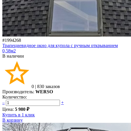
#1994268
Трапециевидное окно для купола с ручным открыванием
0,58м2
В наличии
0
|
830 заказов
Производитель:
WERSO
Количество:
–
+
Цена:
5 980 ₽
Купить в 1 клик
В корзину