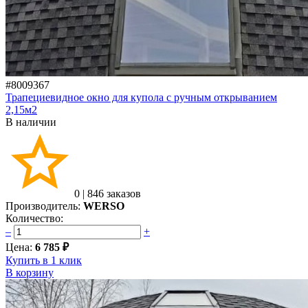
#8009367
Трапециевидное окно для купола с ручным открыванием
2,15м2
В наличии
0
|
846 заказов
Производитель:
WERSO
Количество:
–
+
Цена:
6 785 ₽
Купить в 1 клик
В корзину