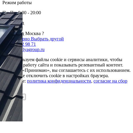
Режим работы
Пн-Пт: 9:00 - 20:00
Ваш город
Москва
Ваш город Москва ?
Да, все верно
Выбрать другой
+7 985 002 98 71
info@krovlyagroup.ru
Мы используем файлы cookie и сервисы аналитики, чтобы
улучшить работу сайта и показывать релевантный контент.
Нажимая «Принимаю», вы соглашаетесь с их использованием.
Вы можете отключить cookie в настройках браузера.
Подробнее:
политика конфиденциальности
,
согласие на сбор
cookie
Принимаю