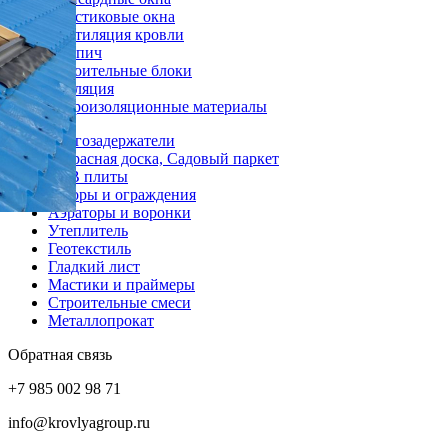
Пластиковые окна
Вентиляция кровли
Кирпич
Строительные блоки
Изоляция
Гидроизоляционные материалы
Снегозадержатели
Террасная доска, Садовый паркет
OSB плиты
Заборы и ограждения
Аэраторы и воронки
Утеплитель
Геотекстиль
Гладкий лист
Мастики и праймеры
Строительные смеси
Металлопрокат
Обратная связь
+7 985 002 98 71
info@krovlyagroup.ru