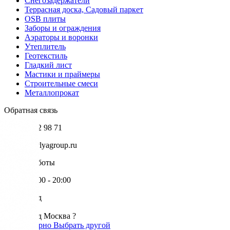
Снегозадержатели
Террасная доска, Садовый паркет
OSB плиты
Заборы и ограждения
Аэраторы и воронки
Утеплитель
Геотекстиль
Гладкий лист
Мастики и праймеры
Строительные смеси
Металлопрокат
Обратная связь
+7 985 002 98 71
info@krovlyagroup.ru
Режим работы
Пн-Пт: 9:00 - 20:00
Ваш город
Москва
Ваш город Москва ?
Да, все верно
Выбрать другой