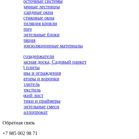
Водосточные системы
Чердачные лестницы
Мансардные окна
Пластиковые окна
Вентиляция кровли
Кирпич
Строительные блоки
Изоляция
Гидроизоляционные материалы
Снегозадержатели
Террасная доска, Садовый паркет
OSB плиты
Заборы и ограждения
Аэраторы и воронки
Утеплитель
Геотекстиль
Гладкий лист
Мастики и праймеры
Строительные смеси
Металлопрокат
Обратная связь
+7 985 002 98 71