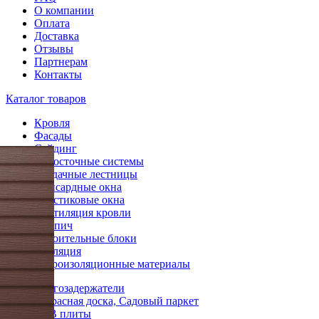
О компании
Оплата
Доставка
Отзывы
Партнерам
Контакты
Каталог товаров
Кровля
Фасады
Сайдинг
Водосточные системы
Чердачные лестницы
Мансардные окна
Пластиковые окна
Вентиляция кровли
Кирпич
Строительные блоки
Изоляция
Гидроизоляционные материалы
Снегозадержатели
Террасная доска, Садовый паркет
OSB плиты