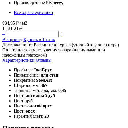
Производитель:
Stynergy
Все характеристики
934.95 ₽
/ м2
1 131
-21%
–
+
В корзину
Купить в 1 клик
Доставка почта России или курьер (уточняйте у оператора)
Оплата по факту получения товара (наличными или
наложеным платежом)
Характеристики
Отзывы
Профиль:
ЭкоБрус
Применение:
для стен
Покрытие:
SteelArt
Ширина, мм:
367
Толщина металла, мм:
0,45
Цвет:
античный дуб
Цвет:
дуб
Цвет:
золотой орех
Цвет:
орех
Гарантия (лет):
20