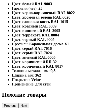
Цвет:
белый RAL 9003
Гарантия (лет):
25
Цвет:
черно-коричневый RAL 8022
Цвет:
хромовая зелень RAL 6020
Цвет:
слоновая кость RAL 1015
Цвет:
красный RAL 3009
Цвет:
вишневый RAL 3005
Цвет:
терракота RAL 8004
Цвет:
черный RAL 9005
Профиль:
Корабельная доска XL
Цвет:
серый RAL 7016
Цвет:
серый RAL 7024
Цвет:
зеленый RAL 6005
Цвет:
коричневый RR 32
Цвет:
коричневый RAL 8017
Толщина металла, мм:
0,5
Ширина, мм:
362
Покрытие:
Velur
Применение:
для стен
Похожие товары
Previous
Next