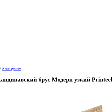
/
Aquasystem
ндинавский брус Модерн узкий Printec