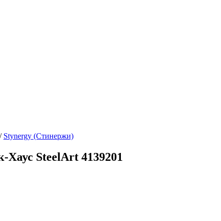
/
Stynergy (Стинержи)
Хаус SteelArt 4139201